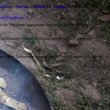
ezeigt, wenn die entsprechende Option aktiviert ist. Die
 LARP?
Der Ort
Tickets
Galerie
takt/Impressum
d der Nachfrage angepassten Erscheinungsbilds der Seite.
on Drittanbietern zur Verfügung gestellt werden, sowie die
den. Diese Drittanbieter können eigene Cookies setzen, z.B. um die