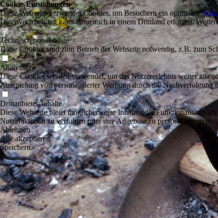
Cookie-Einstellungen
Diese Webseite verwendet Cookies, um Besuchern ein optimales Nutzerer
Aktu
Datenverarbeitung kann dann auch in einem Drittland erfolgen. Weiter
Technisch notwendige
Diese Cookies sind zum Betrieb der Webseite notwendig, z.B. zum Sch
Analytische
Diese Cookies werden verwendet, um das Nutzererlebnis weiter zu optim
Ausspielung von personalisierter Werbung durch die Nachverfolgung de
Drittanbieter-Inhalte
Diese Webseite bietet möglicherweise Inhalte oder Funktionalitäten an,
Nutzeraktivität zu verfolgen oder ihre Angebote zu personalisieren und
Ablehnen
Alle akzeptieren
Speichern