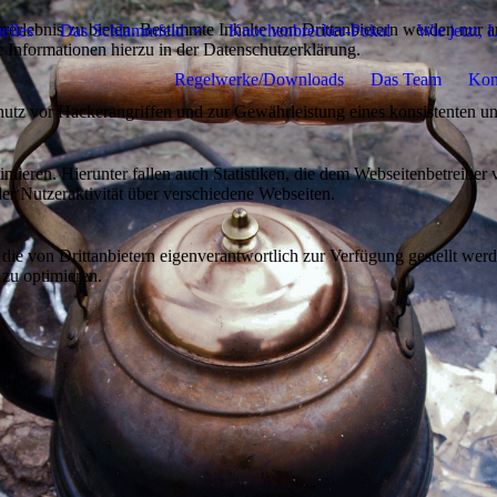
lebnis zu bieten. Bestimmte Inhalte von Drittanbietern werden nur ang
elles
Das Schlammfeld
Knochenbrecher-Pokal
Wie jetzt,
e Informationen hierzu in der Datenschutzerklärung.
Regelwerke/Downloads
Das Team
Kon
utz vor Hackerangriffen und zur Gewährleistung eines konsistenten un
ieren. Hierunter fallen auch Statistiken, die dem Webseitenbetreiber v
r Nutzeraktivität über verschiedene Webseiten.
 die von Drittanbietern eigenverantwortlich zur Verfügung gestellt wer
 zu optimieren.