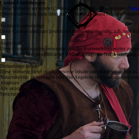
Cookie-Einstellungen
Diese Webseite verwendet Cookies, um Besuchern ein optimales Nutzerer
Aktu
Datenverarbeitung kann dann auch in einem Drittland erfolgen. Weiter
Technisch notwendige
Diese Cookies sind zum Betrieb der Webseite notwendig, z.B. zum Sch
Analytische
Diese Cookies werden verwendet, um das Nutzererlebnis weiter zu optim
Ausspielung von personalisierter Werbung durch die Nachverfolgung de
Drittanbieter-Inhalte
Diese Webseite bietet möglicherweise Inhalte oder Funktionalitäten an,
Nutzeraktivität zu verfolgen oder ihre Angebote zu personalisieren und
Ablehnen
Alle akzeptieren
Speichern