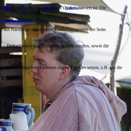
ezeigt, wenn die entsprechende Option aktiviert ist. Die
 LARP?
Der Ort
Tickets
Galerie
takt/Impressum
d der Nachfrage angepassten Erscheinungsbilds der Seite.
on Drittanbietern zur Verfügung gestellt werden, sowie die
den. Diese Drittanbieter können eigene Cookies setzen, z.B. um die