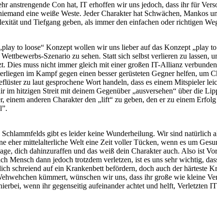
 sehr anstrengende Con hat, IT erhoffen wir uns jedoch, dass ihr für V
er niemand eine weiße Weste. Jeder Charakter hat Schwächen, Mankos 
lexität und Tiefgang geben, als immer den einfachen oder richtigen We
ay to loose“ Konzept wollen wir uns lieber auf das Konzept „play to l
n Wettbewerbs-Szenario zu sehen. Statt sich selbst verlieren zu lassen,
tzt. Dies muss nicht immer gleich mit einer großen IT-Allianz verbunde
erliegen im Kampf gegen einen besser gerüsteten Gegner helfen, um C
flüster zu laut gesprochene Wort handeln, dass es einem Mitspieler lei
ir im hitzigen Streit mit deinem Gegenüber „ausversehen“ über die Lip
r, einem anderen Charakter den „lift“ zu geben, den er zu einem Erfolg
l”.
 Schlammfelds gibt es leider keine Wunderheilung. Wir sind natürlich a
 eine eher mittelalterliche Welt eine Zeit voller Tücken, wenn es um G
Lage, dich dahinzuraffen und das weiß dein Charakter auch. Also ist V
ich Mensch dann jedoch trotzdem verletzen, ist es uns sehr wichtig, dass
s dich schreiend auf ein Krankenbett befördern, doch auch der härtest
Wehwehchen kümmert, wünschen wir uns, dass ihr große wie kleine Ver
 hierbei, wenn ihr gegenseitig aufeinander achtet und helft, Verletzten 