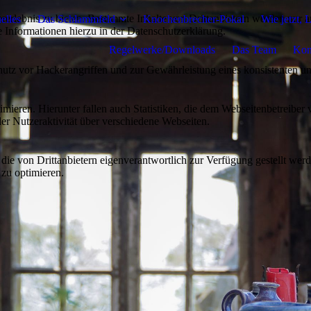
lebnis zu bieten. Bestimmte Inhalte von Drittanbietern werden nur ang
elles
Das Schlammfeld
Knochenbrecher-Pokal
Wie jetzt,
e Informationen hierzu in der Datenschutzerklärung.
Regelwerke/Downloads
Das Team
Kon
utz vor Hackerangriffen und zur Gewährleistung eines konsistenten un
ieren. Hierunter fallen auch Statistiken, die dem Webseitenbetreiber v
r Nutzeraktivität über verschiedene Webseiten.
 die von Drittanbietern eigenverantwortlich zur Verfügung gestellt wer
 zu optimieren.