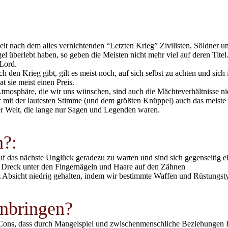
Zeit nach dem alles vernichtenden “Letzten Krieg” Zivilisten, Söldne
el überlebt haben, so geben die Meisten nicht mehr viel auf deren Tit
 Lord.
en Krieg gibt, gilt es meist noch, auf sich selbst zu achten und sich 
 sie meist einen Preis.
tmosphäre, die wir uns wünschen, sind auch die Mächteverhältnisse ni
r mit der lautesten Stimme (und dem größten Knüppel) auch das meist
er Welt, die lange nur Sagen und Legenden waren.
h?:
auf das nächste Unglück geradezu zu warten und sind sich gegenseitig e
ten Dreck unter den Fingernägeln und Haare auf den Zähnen
it Absicht niedrig gehalten, indem wir bestimmte Waffen und Rüstungs
inbringen?
ons, dass durch Mangelspiel und zwischenmenschliche Beziehungen Ko