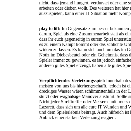
nicht, dass jemand hungert, verdurstet oder eine
arbeiten oder dieben wollt. Des weiteren hat hi
auszuspielen, kann einer IT Situation mehr Komp
play to lift:
Im Gegensatz zum besser bekannten „pl
darum, Spiel als eine Zusammenarbeit statt als ei
dass ihr euch gegenseitig in eurem Spiel unterstü
es zu einem Kampf kommt oder das schlichte Unt
wirken zu lassen. Es kann sich auch um das im Ge
Notiz im Diebesbeutel oder ein Geheimnis, dass d
Spieler immer zu gewinnen, es ist jedoch einfache
anderen gutes Spiel erzeugt, haben alle gutes Spie
Verpflichtendes Verletzungsspiel:
Innerhalb des
meisten von uns bis hierhergeschafft, jedoch ist
dreckiges Wasser wären schlimmstenfalls in der 
stürzt oder waghalsige Manöver ausführt. Sollte s
Nicht jeder Streiftreffer oder Messerschnitt mus
Lazarett, dass sich um alle eure IT Wunden und 
und dem Spielerlebnis beitragt. Auch hilfreich ist
Anblick einer starken Verletzung reagiert.