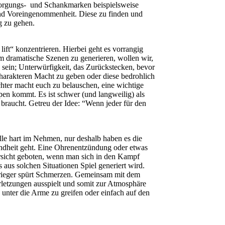
ersorgungs- und Schankmarken beispielsweise
und Voreingenommenheit. Diese zu finden und
g zu gehen.
ift“ konzentrieren. Hierbei geht es vorrangig
 um dramatische Szenen zu generieren, wollen wir,
n sein; Unterwürfigkeit, das Zurückstecken, bevor
harakteren Macht zu geben oder diese bedrohlich
chter macht euch zu belauschen, eine wichtige
pen kommt. Es ist schwer (und langweilig) als
 braucht. Getreu der Idee: “Wenn jeder für den
lle hart im Nehmen, nur deshalb haben es die
esundheit geht. Eine Ohrenentzündung oder etwas
orsicht geboten, wenn man sich in den Kampf
 aus solchen Situationen Spiel generiert wird.
e Krieger spürt Schmerzen. Gemeinsam mit dem
letzungen ausspielt und somit zur Atmosphäre
IT unter die Arme zu greifen oder einfach auf den